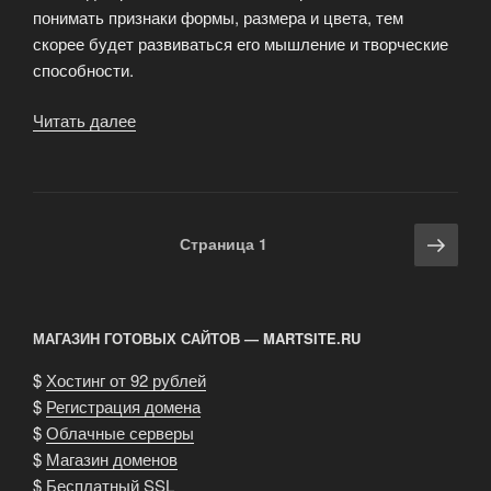
понимать признаки формы, размера и цвета, тем
скорее будет развиваться его мышление и творческие
способности.
Читать далее
«Сортер
—
развивающая
игрушка»
Навигация
Сле
Страница
1
по
стра
записям
МАГАЗИН ГОТОВЫХ САЙТОВ — MARTSITE.RU
$
Хостинг от 92 рублей
$
Регистрация домена
$
Облачные серверы
$
Магазин доменов
$
Бесплатный SSL