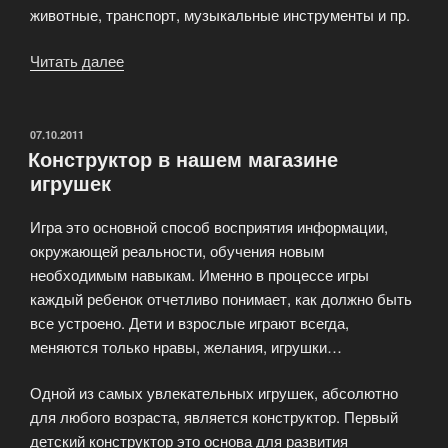
животные, транспорт, музыкальные инструменты и пр.
Читать далее
«Развивающие
и
обучающие
игрушки»
ОПУБЛИКОВАНО
07.10.2011
Конструктор в нашем магазине
игрушек
Игра это основной способ восприятия информации,
окружающей реальности, обучения новым
необходимым навыкам. Именно в процессе игры
каждый ребенок отчетливо понимает, как должно быть
все устроено. Дети и взрослые играют всегда,
меняются только нравы, желания, игрушки…
Одной из самых увлекательных игрушек, абсолютно
для любого возраста, является конструктор. Первый
детский конструктор это основа для развития