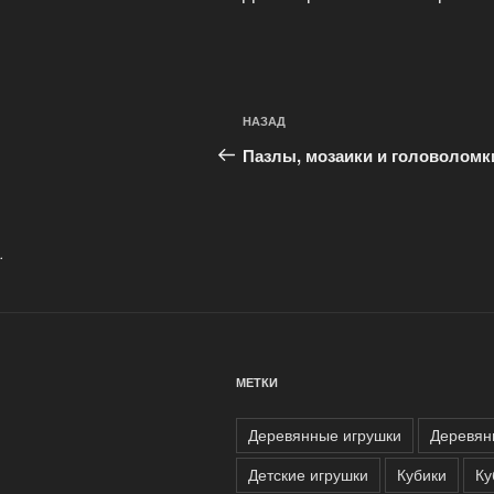
Навигация
Предыдущая
НАЗАД
по
запись:
Пазлы, мозаики и головоломк
записям
.
МЕТКИ
Деревянные игрушки
Деревян
Детские игрушки
Кубики
Ку