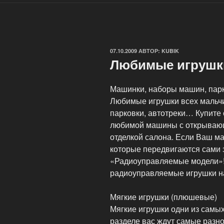
ОПУБЛИКОВАНО
07.10.2009
АВТОР:
KUBIK
Любимые игрушки
Машинки, наборы машин, парк
Любимые игрушки всех мальч
парковки, автотреки… Купите 
любимой машины с открывающ
отделкой салона. Если Ваш м
которые передвигаются сами 
«Радиоуправляемые модели»!
радиоуправляемые игрушки на
Мягкие игрушки (плюшевые)
Мягкие игрушки одни из самы
разделе вас ждут самые разн