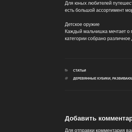
Для юных любителей путешест
есть большой ассортимент мор
Детское оружие
Каждый мальчишка мечтает о 
категории собрано различное 
РУБРИКИ
СТАТЬИ
МЕТКИ
ДЕРЕВЯННЫЕ КУБИКИ
,
РАЗВИВАЮ
Добавить коммента
Для отправки комментария в