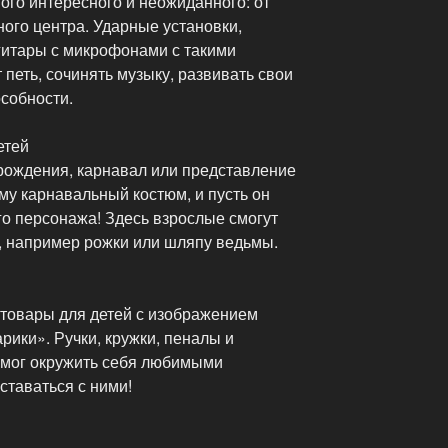
ого интересного и неожиданного: от
ого центра. Ударные установки,
гитары с микрофонами с такими
петь, сочинять музыку, развивать свои
собности.
етей
 рождения, карнавал или представление
му карнавальный костюм, и пусть он
го персонажа! Здесь взрослые смогут
я, например рожки или шляпу ведьмы.
 товары для детей с изображением
ики». Ручки, кружки, пеналы и
к мог окружить себя любимыми
ставаться с ними!