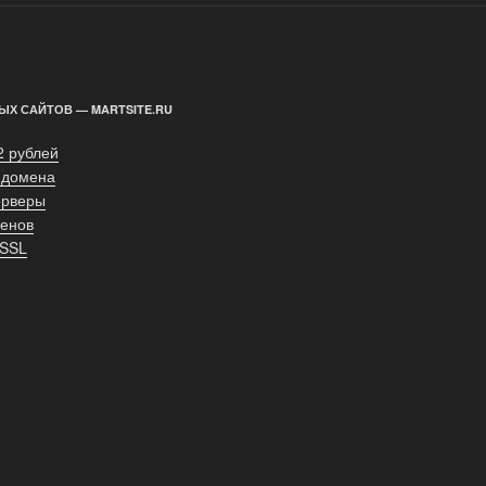
ЫХ САЙТОВ — MARTSITE.RU
2 рублей
 домена
ерверы
енов
 SSL