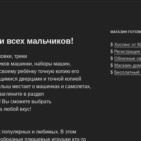
МАГАЗИН ГОТОВ
 всех мальчиков!
$
Хостинг от 9
$
Регистрация
овки, треки
$
Облачные с
иков машинки, наборы машин,
$
Магазин дом
своему ребёнку точную копию его
$
Бесплатный
имися дверцами и точной копией
алыш местает о машинках и самолетах,
загляните в раздел
 Вы сможете выбрать
 любой вкус!
х популярных и любимых. В этом
ообразные плюшевые игрушки кто-то