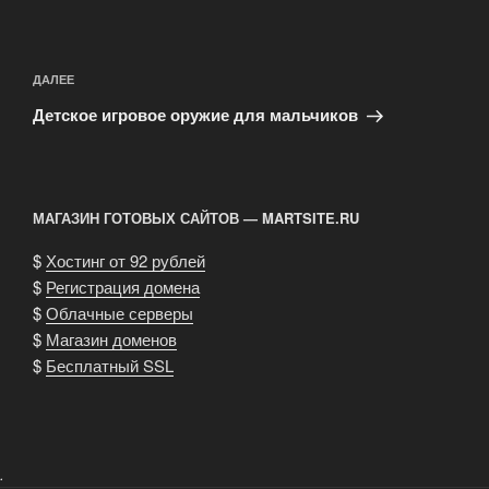
Навигация
по
Следующая
ДАЛЕЕ
записям
запись
Детское игровое оружие для мальчиков
МАГАЗИН ГОТОВЫХ САЙТОВ — MARTSITE.RU
$
Хостинг от 92 рублей
$
Регистрация домена
$
Облачные серверы
$
Магазин доменов
$
Бесплатный SSL
.