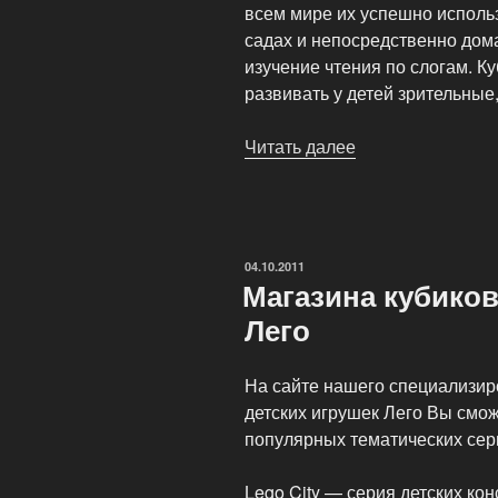
всем мире их успешно использ
садах и непосредственно дома
изучение чтения по слогам. К
развивать у детей зрительные
Читать далее
«Интернет
магазин
игрушек
для
детей»
ОПУБЛИКОВАНО
04.10.2011
Магазина кубиков
Лего
На сайте нашего специализир
детских игрушек Лего Вы смож
популярных тематических сери
Lego City — серия детских кон