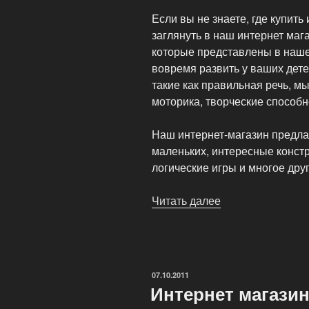
Если вы не знаете, где купить
заглянуть в наш интернет мага
которые представлены в наше
вовремя развить у ваших дет
такие как правильная речь, м
моторика, творческие способно
Наш интернет-магазин предла
маленьких, интересные конст
логические игры и многое друг
Читать далее
«Развивающие
игры
для
детей»
ОПУБЛИКОВАНО
07.10.2011
Интернет магазин