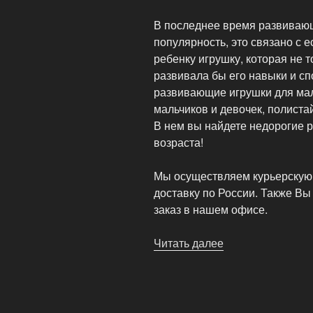
В последнее время развиваю
популярность, это связано с 
ребенку игрушку, которая не т
развивала бы его навыки и сп
развивающие игрушки для мал
мальчиков и девочек, полиста
В нем вы найдете недорогие 
возраста!
Мы осуществляем курьерскую 
доставку по России. Также Вы
заказ в нашем офисе.
Читать далее
«Развивающие
игры
и
игрушки
для