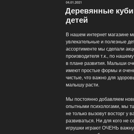
ОПУБЛИКОВАНО
04.01.2021
детей»
Деревянные куби
детей
В нашем интернет магазине м
увлекательные и полезные де
ассортименте мы сделали акц
производителя т.к., по наше
в плане развития. Малыши оче
имеют простые формы и очень
чистые, что важно для здоро
малышу расти.
Мы постоянно добавляем новы
опытными психологами, мы тщ
не только вызовут восторг у в
развиваться. Ни для кого не 
игрушки играют ОЧЕНЬ важну