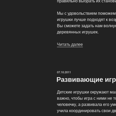
правильно выбрать их станови
Мы с удовольствием поможем 
игрушки лучше подходят к во
Вы сможете задать нам волну
деревянных игрушек.
Читать далее
«Деревянные
кубики
и
игрушки
для
ОПУБЛИКОВАНО
07.10.2011
детей»
Развивающие игр
Детские игрушки окружают ма
важно, чтобы игра с ними не 
человечку, а развивала его у
учила координировать свои дви