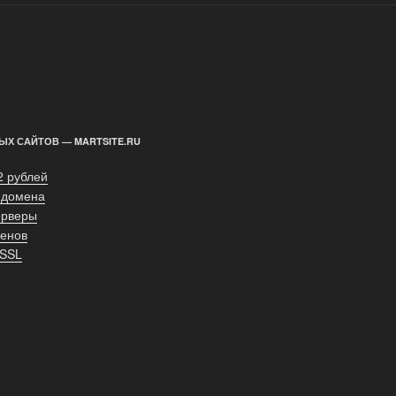
ЫХ САЙТОВ — MARTSITE.RU
2 рублей
 домена
ерверы
енов
 SSL