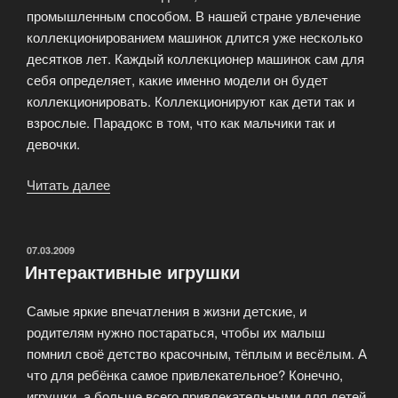
промышленным способом. В нашей стране увлечение
коллекционированием машинок длится уже несколько
десятков лет. Каждый коллекционер машинок сам для
себя определяет, какие именно модели он будет
коллекционировать. Коллекционируют как дети так и
взрослые. Парадокс в том, что как мальчики так и
девочки.
Читать далее
«Большое
многообразие
моделей
машинок
ОПУБЛИКОВАНО
07.03.2009
Интерактивные игрушки
в
нашем
Самые яркие впечатления в жизни детские, и
магазине!»
родителям нужно постараться, чтобы их малыш
помнил своё детство красочным, тёплым и весёлым. А
что для ребёнка самое привлекательное? Конечно,
игрушки, а больше всего привлекательными для детей