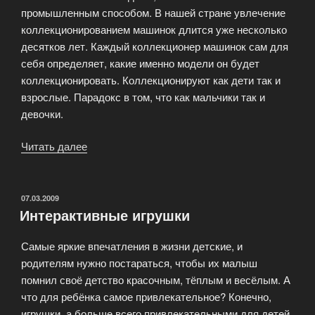
промышленным способом. В нашей стране увлечение
коллекционированием машинок длится уже несколько
десятков лет. Каждый коллекционер машинок сам для
себя определяет, какие именно модели он будет
коллекционировать. Коллекционируют как дети так и
взрослые. Парадокс в том, что как мальчики так и
девочки.
Читать далее
«Большое
многообразие
моделей
машинок
ОПУБЛИКОВАНО
07.03.2009
Интерактивные игрушки
в
нашем
Самые яркие впечатления в жизни детские, и
магазине!»
родителям нужно постараться, чтобы их малыш
помнил своё детство красочным, тёплым и весёлым. А
что для ребёнка самое привлекательное? Конечно,
игрушки, а больше всего привлекательными для детей