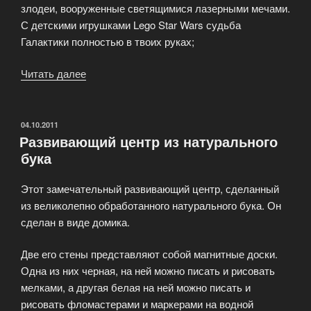
злодеи, вооруженные светящимися лазерными мечами.
С детскими игрушками Lego Star Wars судьба
Галактики полностью в твоих руках;
Читать далее
«Магазина
кубиков
и
детских
ОПУБЛИКОВАНО
04.10.2011
Развивающий центр из натурального
игрушек
бука
Лего»
Этот замечательный развивающий центр, сделанный
из великолепно обработанного натурального бука. Он
сделан в виде домика.
Две его стены представляют собой магнитные доски.
Одна из них черная, на ней можно писать и рисовать
мелками, а другая белая на ней можно писать и
рисовать фломастерами и маркерами на водной