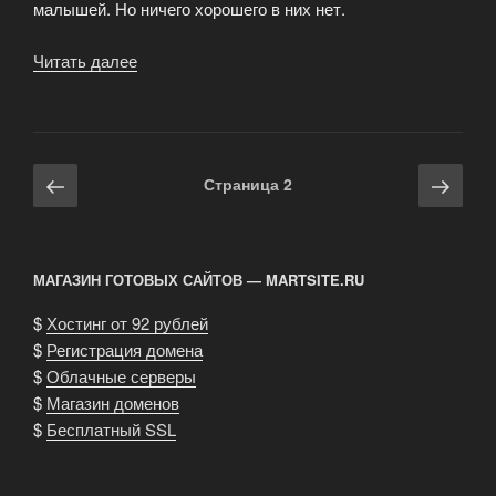
малышей. Но ничего хорошего в них нет.
Читать далее
«Выбираем
игрушки
для
малыша»
Навигация
Предыдущая
Сле
Страница
2
по
страница
стра
записям
МАГАЗИН ГОТОВЫХ САЙТОВ — MARTSITE.RU
$
Хостинг от 92 рублей
$
Регистрация домена
$
Облачные серверы
$
Магазин доменов
$
Бесплатный SSL