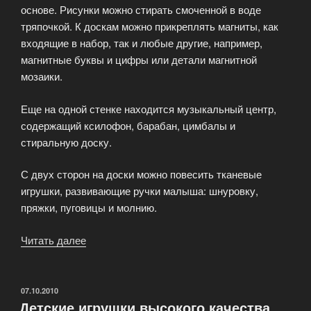
основе. Рисунки можно стирать смоченной в воде
тряпочкой. К доскам можно прикреплять магниты, как
входящие в набор, так и любые другие, например,
магнитные буквы и цифры или детали магнитной
мозаики.
Еще на одной стенке находится музыкальный центр,
содержащий ксилофон, барабан, цимбалы и
стиральную доску.
С двух сторон на доски можно повесить тканевые
игрушки, развивающие ручки малыша: шнуровку,
пряжки, пуговицы и молнию.
Читать далее
«Развивающий
центр
из
натурального
ОПУБЛИКОВАНО
07.10.2010
Детские игрушки высокого качества
бука»