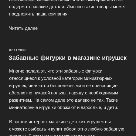
содержать мелкие детали. Именно такие товары может
предложить наша компания.
Читать далее
«Детские
игрушки
высокого
качества
ОПУБЛИКОВАНО
07.11.2009
Забавные фигурки в магазине игрушек
оптом»
Многие полагают, что эти забавные фигурки,
относящиеся к условной категории миниатюрных
игрушек, являются бесполезными и не приносящие
абсолютно никакой пользы, наряду с необходимым
развитием. На самом деле это далеко не так. Такие
миниатюрные игрушки обожают и взрослые, и дети.
В нашем интернет-магазине детских игрушек вы
сможете выбрать и купит абсолютно любую забавную
фигурку. В огромном ассортименте у нас