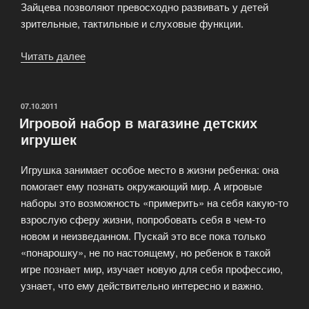
Зайцева позволяют превосходно развивать у детей
зрительные, тактильные и слуховые функции.
Читать далее
«Интернет
магазин
игрушек
для
ОПУБЛИКОВАНО
07.10.2011
Игровой набор в магазине детских
детей»
игрушек
Игрушка занимает особое место в жизни ребенка: она
помогает ему познать окружающий мир. А игровые
наборы это возможность «примерить» на себя какую-то
взрослую сферу жизни, попробовать себя в чем-то
новом и неизведанном. Пускай это все пока только
«понарошку», не по настоящему, но ребенок в такой
игре познает мир, изучает новую для себя профессию,
узнает, что ему действительно интересно и важно.