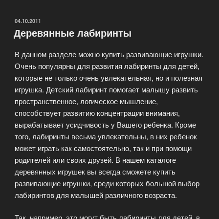
в
магазине
ОПУБЛИКОВАНО
04.10.2011
Деревянные лабиринты
детских
игрушек»
В данном разделе можно купить развивающие игрушки.
Очень популярны для развития лабиринты для детей,
которые не только очень увлекательная, но и полезная
игрушка. Детский лабиринт помогает малышу развить
пространственное, логическое мышление,
способствует развитию концентрации внимания,
вырабатывает усидчивость у Вашего ребенка. Кроме
того, лабиринты весьма увлекательны, в них ребенок
может играть как самостоятельно, так и при помощи
родителей или своих друзей. В нашем каталоге
деревянных игрушек вы всегда сможете купить
развивающие игрушки, среди которых большой выбор
лабиринтов для малышей различного возраста.
Так, например, это могут быть лабиринты для детей, в